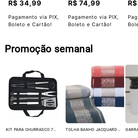
normal
normal
nor
R$ 34,99
R$ 74,99
R$
Preço
Preço
Pre
promocional
promocional
pro
Pagamento via PIX,
Pagamento via PIX,
Pag
Boleto e Cartão!
Boleto e Cartão!
Bol
Promoção semanal
KIT PARA CHURRASCO 7
TOLHA BANHO JACQUARD
GARRA
PEÇAS COM BOLSA KE HOME
SPLENDORE GOLD (74CM X
350M