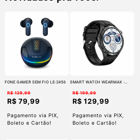
FONE GAMER SEM FIO LE-2456
SMART WATCH WEARMAX -
MA20S
Preço
Preço
R$ 129,99
R$ 199,99
normal
normal
R$ 79,99
R$ 129,99
Preço
Preço
promocional
promocional
Pagamento via PIX,
Pagamento via PIX,
Boleto e Cartão!
Boleto e Cartão!