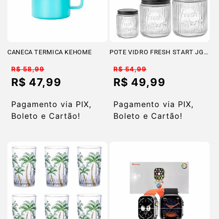
CANECA TERMICA KEHOME
POTE VIDRO FRESH START JG
3PCS
Preço
Preço
R$ 58,99
R$ 54,99
normal
normal
R$ 47,99
R$ 49,99
Preço
Preço
promocional
promocional
Pagamento via PIX,
Pagamento via PIX,
Boleto e Cartão!
Boleto e Cartão!