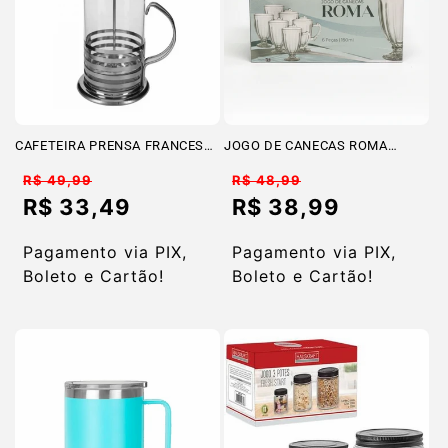
CAFETEIRA PRENSA FRANCESA
JOGO DE CANECAS ROMA
METAL 600
190ml
Preço
Preço
R$ 49,99
R$ 48,99
normal
normal
R$ 33,49
R$ 38,99
Preço
Preço
promocional
promocional
Pagamento via PIX,
Pagamento via PIX,
Boleto e Cartão!
Boleto e Cartão!