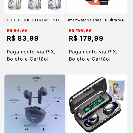
JOGO DE COPOS PALM TREEE
Smartwatch Series 10 Ultra W69
350ml
+ Plus Nfc Super Amoled 2GB
Preço
Preço
R$ 94,99
R$ 199,99
normal
normal
R$ 83,99
R$ 179,99
Preço
Preço
promocional
promocional
Pagamento via PIX,
Pagamento via PIX,
Boleto e Cartão!
Boleto e Cartão!