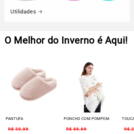
Utilidades
O Melhor do Inverno é Aqui!
PANTUFA
PONCHO COM POMPOM
TOUCA
VONN
Preço
Preço
Pre
R$ 39,99
R$ 89,99
R$ 