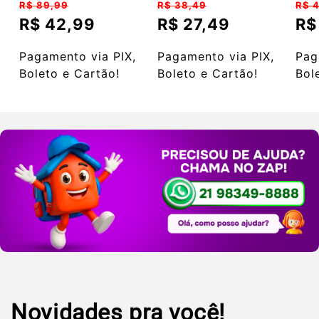
Preço
Preço
Pre
1.50MTS)
R$ 89,99
R$ 38,49
R$ 4
normal
normal
nor
R$ 42,99
R$ 27,49
R$
Preço
Preço
Pre
promocional
promocional
pro
Pagamento via PIX,
Pagamento via PIX,
Pag
Boleto e Cartão!
Boleto e Cartão!
Bol
Novidades pra você!