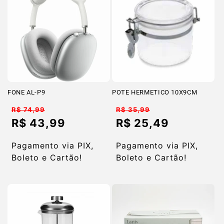
FONE AL-P9
POTE HERMETICO 10X9CM
Preço
Preço
R$ 74,99
R$ 35,99
normal
normal
R$ 43,99
R$ 25,49
Preço
Preço
promocional
promocional
Pagamento via PIX,
Pagamento via PIX,
Boleto e Cartão!
Boleto e Cartão!