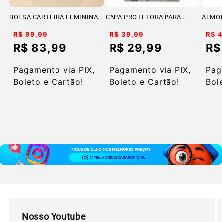
BOLSA CARTEIRA FEMININA
CAPA PROTETORA PARA
ALMO
lucky girl
MALA
TAPA
Preço
Preço
Pre
R$ 99,99
R$ 39,99
R$ 
normal
normal
nor
R$ 83,99
R$ 29,99
R$
Preço
Preço
Pre
promocional
promocional
pro
Pagamento via PIX,
Pagamento via PIX,
Pag
Boleto e Cartão!
Boleto e Cartão!
Bol
Nosso Youtube