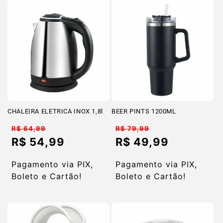
CHALEIRA ELETRICA INOX 1,8l
BEER PINTS 1200ML
Preço
Preço
R$ 64,99
R$ 79,99
normal
normal
R$ 54,99
R$ 49,99
Preço
Preço
promocional
promocional
Pagamento via PIX,
Pagamento via PIX,
Boleto e Cartão!
Boleto e Cartão!