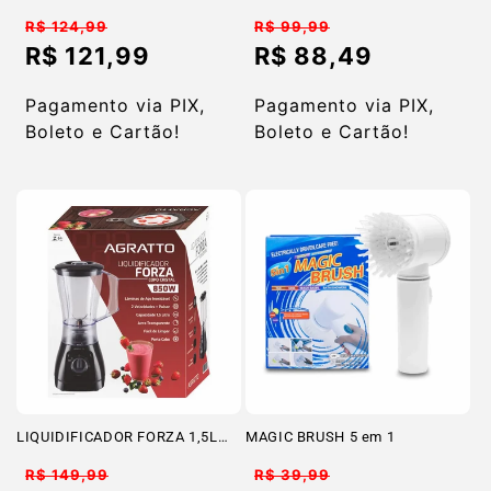
SIÀGE
Preço
Preço
R$ 124,99
R$ 99,99
normal
normal
R$ 121,99
R$ 88,49
Preço
Preço
promocional
promocional
Pagamento via PIX,
Pagamento via PIX,
Boleto e Cartão!
Boleto e Cartão!
LIQUIDIFICADOR FORZA 1,5L
MAGIC BRUSH 5 em 1
850W 127V AGRATTO
Preço
Preço
R$ 149,99
R$ 39,99