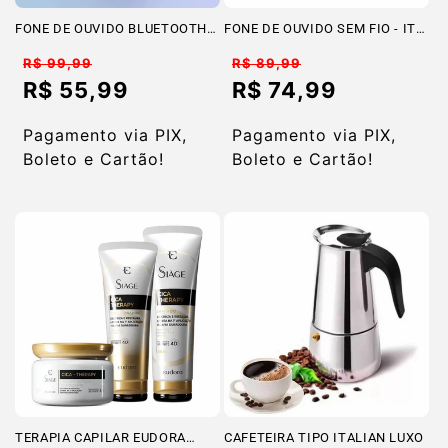
FONE DE OUVIDO BLUETOOTH
FONE DE OUVIDO SEM FIO - IT
IT-BLUE LE-2402
BLUE LE-2440
Preço
Preço
R$ 99,99
R$ 89,99
normal
normal
R$ 55,99
R$ 74,99
Preço
Preço
promocional
promocional
Pagamento via PIX,
Pagamento via PIX,
Boleto e Cartão!
Boleto e Cartão!
TERAPIA CAPILAR EUDORA
CAFETEIRA TIPO ITALIAN LUXO